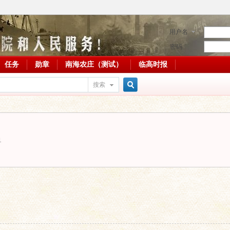
用户名
密码
任务
勋章
南海农庄（测试）
临高时报
搜索
搜
1
索