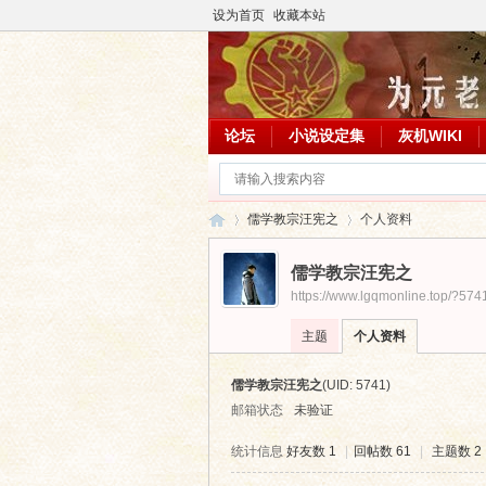
设为首页
收藏本站
论坛
小说设定集
灰机WIKI
儒学教宗汪宪之
个人资料
儒学教宗汪宪之
https://www.lgqmonline.top/?574
临
›
›
主题
个人资料
儒学教宗汪宪之
(UID: 5741)
邮箱状态
未验证
统计信息
好友数 1
|
回帖数 61
|
主题数 2