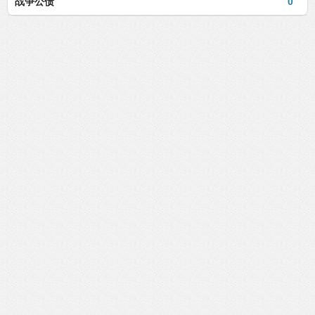
战争公债
0