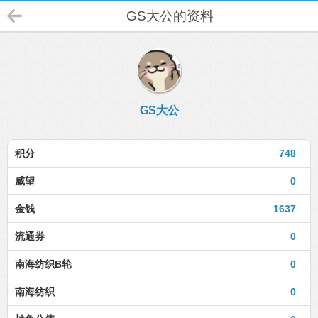
GS大公的资料
GS大公
积分
748
威望
0
金钱
1637
流通券
0
南海纺织B轮
0
南海纺织
0