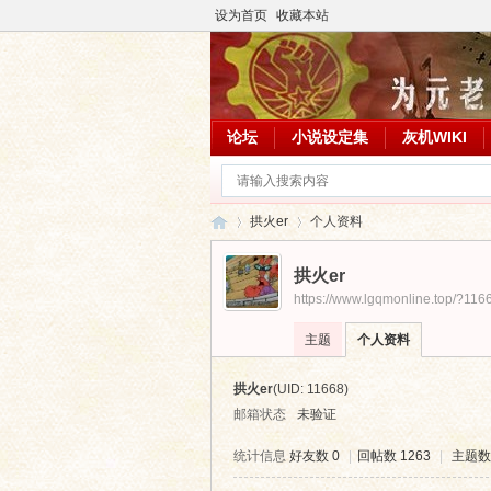
设为首页
收藏本站
论坛
小说设定集
灰机WIKI
拱火er
个人资料
拱火er
https://www.lgqmonline.top/?116
临
›
›
主题
个人资料
拱火er
(UID: 11668)
邮箱状态
未验证
统计信息
好友数 0
|
回帖数 1263
|
主题数 