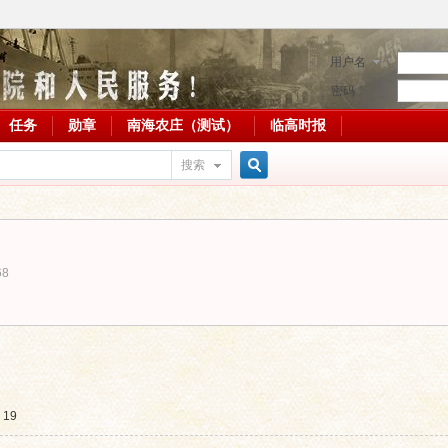
用户名
密码
任务
勋章
南海农庄（测试）
临高时报
搜索
搜
68
索
19