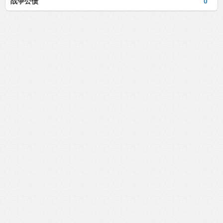
战争公债
0