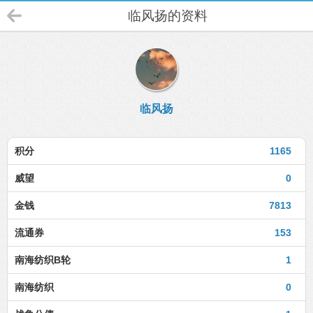
临风扬的资料
临风扬
积分
1165
威望
0
金钱
7813
流通券
153
南海纺织B轮
1
南海纺织
0